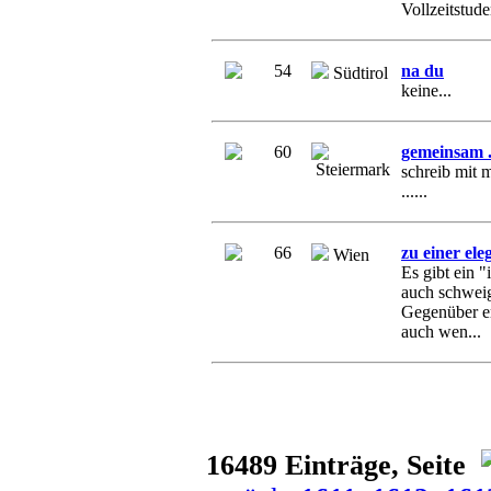
Vollzeitstuden
54
na du
Südtirol
keine...
60
gemeinsam .
Steiermark
schreib mit m
......
66
zu einer el
Wien
Es gibt ein 
auch schweig
Gegenüber e
auch wen...
16489 Einträge, Seite