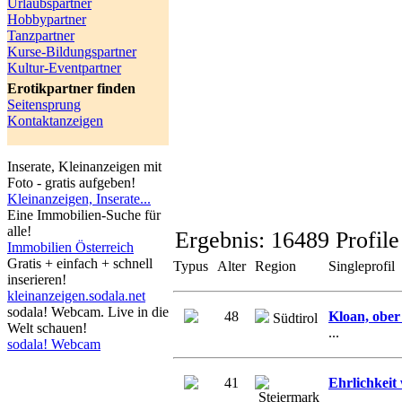
Urlaubspartner
Hobbypartner
Tanzpartner
Kurse-Bildungspartner
Kultur-Eventpartner
Erotikpartner finden
Seitensprung
Kontaktanzeigen
Inserate, Kleinanzeigen mit
Foto - gratis aufgeben!
Kleinanzeigen, Inserate...
Eine Immobilien-Suche für
alle!
Ergebnis:
16489 Profile
Immobilien Österreich
Gratis + einfach + schnell
Typus
Alter
Region
Singleprofil
inserieren!
kleinanzeigen.sodala.net
sodala! Webcam. Live in die
48
Kloan, ober 
Südtirol
Welt schauen!
...
sodala! Webcam
41
Ehrlichkeit 
Steiermark
...