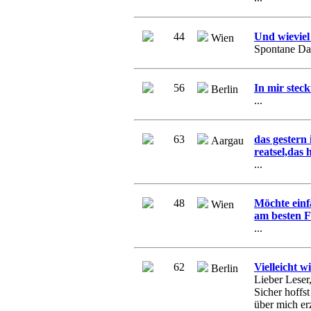
44
Und wieviel 
Wien
Spontane Dat
56
In mir steckt
Berlin
...
63
das gestern 
Aargau
reatsel,das h
...
48
Möchte einf
Wien
am besten F
...
62
Vielleicht w
Berlin
Lieber Leser,
Sicher hoffst
über mich er