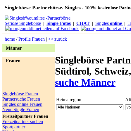
Singlebörse Partnerbörse. Singles .
100% kostenlose Partn
Seriöse Singlebörse
|
Single-Fotos
|
CHAT
|
Singles
online
|
T
home
/
Profile Frauen
|
<< zurück
Männer
Singlebörse Partn
Frauen
Südtirol, Schweiz
suche Männer
Singlebörse Frauen
Partnersuche Frauen
Heimatregion
Al
Singles online Frauen
Neue Single Frauen
Freizeitpartner Frauen
Freizeitpartner suchen
Sportpartner