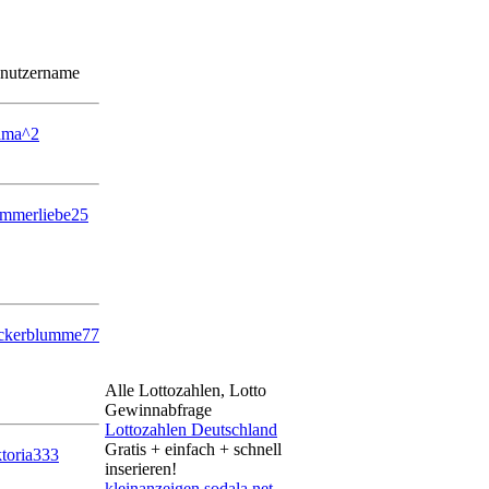
nutzername
ma^2
mmerliebe25
ckerblumme77
Alle Lottozahlen, Lotto
Gewinnabfrage
Lottozahlen Deutschland
Gratis + einfach + schnell
ktoria333
inserieren!
kleinanzeigen.sodala.net