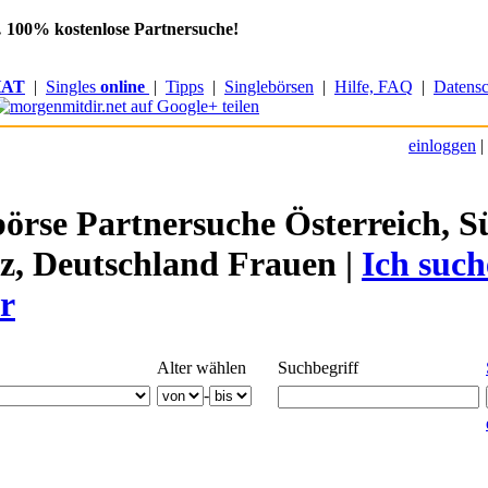
.
100% kostenlose Partnersuche!
AT
|
Singles
online
|
Tipps
|
Singlebörsen
|
Hilfe, FAQ
|
Datensc
einloggen
|
börse Partnersuche Österreich, Sü
z, Deutschland Frauen |
Ich such
r
Alter wählen
Suchbegriff
-