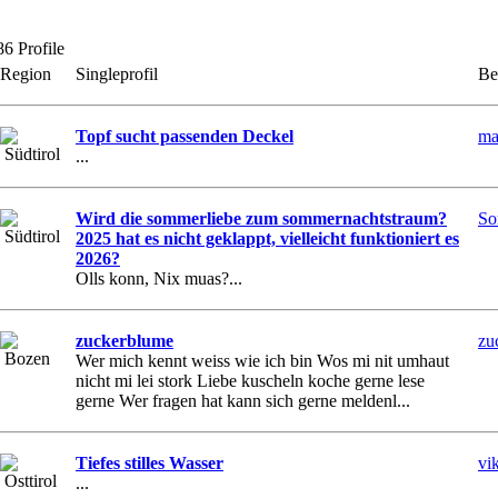
6 Profile
Region
Singleprofil
Be
Topf sucht passenden Deckel
ma
Südtirol
...
Wird die sommerliebe zum sommernachtstraum?
So
Südtirol
2025 hat es nicht geklappt, vielleicht funktioniert es
2026?
Olls konn, Nix muas?...
zuckerblume
zu
Bozen
Wer mich kennt weiss wie ich bin Wos mi nit umhaut
nicht mi lei stork Liebe kuscheln koche gerne lese
gerne Wer fragen hat kann sich gerne meldenl...
Tiefes stilles Wasser
vi
Osttirol
...