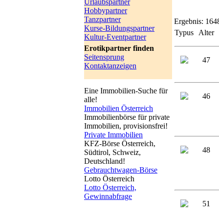
Urlaubspartner
Hobbypartner
Tanzpartner
Ergebnis:
1648
Kurse-Bildungspartner
Typus
Alter
Kultur-Eventpartner
Erotikpartner finden
Seitensprung
47
Kontaktanzeigen
Eine Immobilien-Suche für
46
alle!
Immobilien Österreich
Immobilienbörse für private
Immobilien, provisionsfrei!
Private Immobilien
KFZ-Börse Österreich,
48
Südtirol, Schweiz,
Deutschland!
Gebrauchtwagen-Börse
Lotto Österreich
Lotto Österreich,
Gewinnabfrage
51