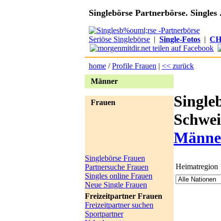
Singlebörse Partnerbörse. Singles 
Seriöse Singlebörse
|
Single-Fotos
|
CH
home
/
Profile Frauen
|
<< zurück
Männer
Single
Frauen
Schwei
Männe
Singlebörse Frauen
Heimatregion
Partnersuche Frauen
Singles online Frauen
Neue Single Frauen
Freizeitpartner Frauen
Freizeitpartner suchen
Sportpartner