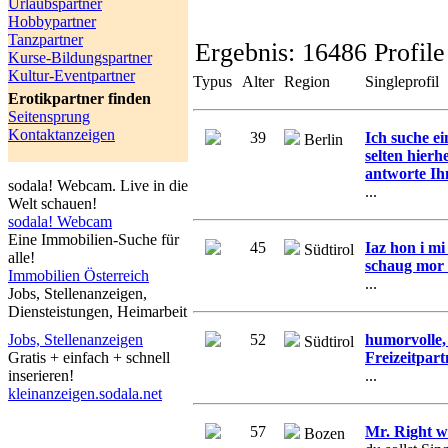
Urlaubspartner
Hobbypartner
Tanzpartner
Ergebnis:
16486 Profile
Kurse-Bildungspartner
Kultur-Eventpartner
Typus
Alter
Region
Singleprofil
Erotikpartner finden
Seitensprung
Kontaktanzeigen
39
Ich suche e
Berlin
selten hierh
antworte Ih
sodala! Webcam. Live in die
...
Welt schauen!
sodala! Webcam
Eine Immobilien-Suche für
45
Iaz hon i m
Südtirol
alle!
schaug mor 
Immobilien Österreich
...
Jobs, Stellenanzeigen,
Diensteistungen, Heimarbeit
52
humorvolle, 
Jobs, Stellenanzeigen
Südtirol
Freizeitpart
Gratis + einfach + schnell
...
inserieren!
kleinanzeigen.sodala.net
57
Mr. Right 
Bozen