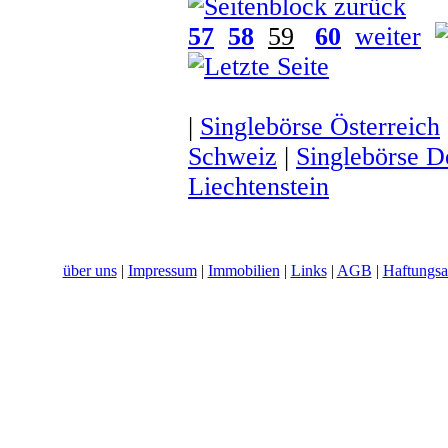
57
58
59
60
weiter
|
Singlebörse Österreich
Schweiz
|
Singlebörse D
Liechtenstein
über uns
|
Impressum
|
Immobilien
|
Links
|
AGB
|
Haftungsa