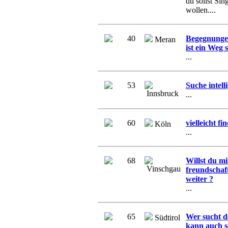
du sollst Sin
wollen....
40
Begegnungen
Meran
ist ein Weg 
...
53
Suche intell
Innsbruck
...
60
vielleicht f
Köln
...
68
Willst du mi
Vinschgau
freundschaf
weiter ?
...
65
Wer sucht d
Südtirol
kann auch s