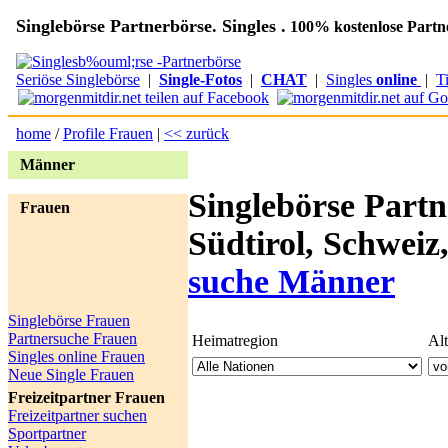
Singlebörse Partnerbörse. Singles .
100% kostenlose Partn
Seriöse Singlebörse
|
Single-Fotos
|
CHAT
|
Singles
online
|
T
home
/
Profile Frauen
|
<< zurück
Männer
Singlebörse Partn
Frauen
Südtirol, Schweiz
suche Männer
Singlebörse Frauen
Partnersuche Frauen
Heimatregion
Al
Singles online Frauen
Neue Single Frauen
Freizeitpartner Frauen
Freizeitpartner suchen
Sportpartner