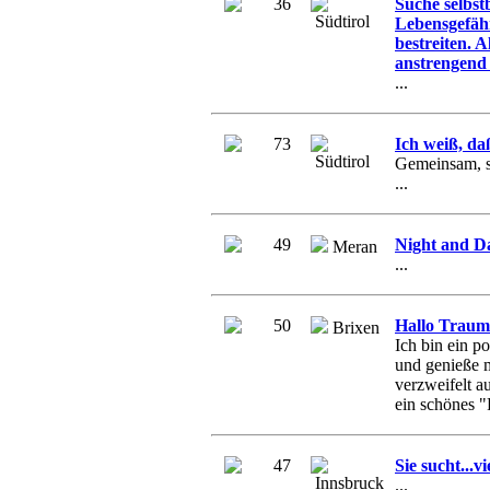
36
Suche selbst
Südtirol
Lebensgefäh
bestreiten. 
anstrengend :
...
73
Ich weiß, daß
Südtirol
Gemeinsam, st
...
49
Night and D
Meran
...
50
Hallo Trau
Brixen
Ich bin ein po
und genieße 
verzweifelt a
ein schönes "
47
Sie sucht...vi
Innsbruck
...