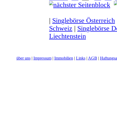
|
Singlebörse Österreich
Schweiz
|
Singlebörse D
Liechtenstein
über uns
|
Impressum
|
Immobilien
|
Links
|
AGB
|
Haftungsa