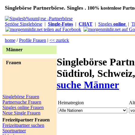
Singlebörse Partnerbörse. Singles .
100% kostenlose Partn
Seriöse Singlebörse
|
Single-Fotos
|
CHAT
|
Singles
online
|
T
home
/
Profile Frauen
|
<< zurück
Männer
Singlebörse Partn
Frauen
Südtirol, Schweiz
suche Männer
Singlebörse Frauen
Partnersuche Frauen
Heimatregion
Al
Singles online Frauen
Neue Single Frauen
Freizeitpartner Frauen
Freizeitpartner suchen
Sportpartner