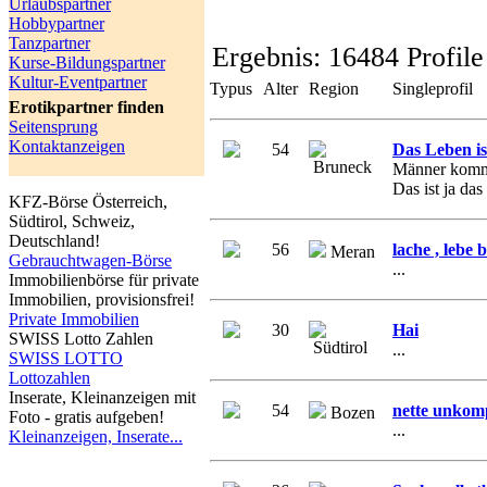
Urlaubspartner
Hobbypartner
Tanzpartner
Ergebnis:
16484 Profile
Kurse-Bildungspartner
Kultur-Eventpartner
Typus
Alter
Region
Singleprofil
Erotikpartner finden
Seitensprung
Kontaktanzeigen
54
Das Leben is
Bruneck
Männer komm
Das ist ja da
KFZ-Börse Österreich,
Südtirol, Schweiz,
Deutschland!
56
lache , lebe
Meran
Gebrauchtwagen-Börse
...
Immobilienbörse für private
Immobilien, provisionsfrei!
Private Immobilien
30
Hai
SWISS Lotto Zahlen
Südtirol
...
SWISS LOTTO
Lottozahlen
Inserate, Kleinanzeigen mit
54
nette unkomp
Bozen
Foto - gratis aufgeben!
...
Kleinanzeigen, Inserate...