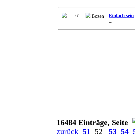
61
Einfach sein
Bozen
...
16484 Einträge, Seite
zurück
51
52
53
54