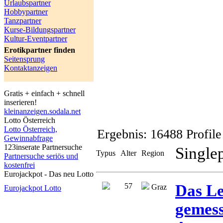
Urlaubspartner
Hobbypartner
Tanzpartner
Kurse-Bildungspartner
Kultur-Eventpartner
Erotikpartner finden
Seitensprung
Kontaktanzeigen
Gratis + einfach + schnell
inserieren!
kleinanzeigen.sodala.net
Lotto Österreich
Lotto Österreich,
Ergebnis:
16488 Profile
Gewinnabfrage
123inserate Partnersuche
Singlep
Typus
Alter
Region
Partnersuche seriös und
kostenfrei
Eurojackpot - Das neu Lotto
57
Das Le
Graz
Eurojackpot Lotto
gemess