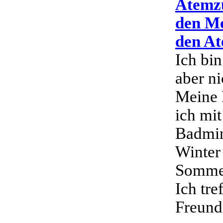
Atemzü
den Mo
den At
Ich bin
aber ni
Meine 
ich mi
Badmin
Winter
Sommer
Ich tre
Freunde