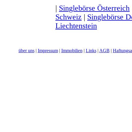
|
Singlebörse Österreich
Schweiz
|
Singlebörse D
Liechtenstein
über uns
|
Impressum
|
Immobilien
|
Links
|
AGB
|
Haftungsa