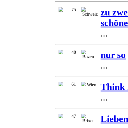
75
zu zwe
Schweiz
schöne
...
48
nur so
Bozen
...
61
Think
Wien
...
47
Lieben
Brixen