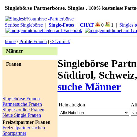
Singlebörse Partnerbörse. Singles .
100% kostenlose Partn
Seriöse Singlebörse
|
Single-Fotos
|
CHAT
0
1 |
Singles
o
home
/
Profile Frauen
|
<< zurück
Männer
Singlebörse Partn
Frauen
Südtirol, Schweiz
suche Männer
Singlebörse Frauen
Partnersuche Frauen
Heimatregion
Al
Singles online Frauen
Neue Single Frauen
Freizeitpartner Frauen
Freizeitpartner suchen
Sportpartner