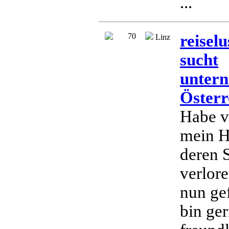
...
70
reisel
Linz
sucht
untern
Österr
Habe v
mein H
deren 
verlor
nun ge
bin ger