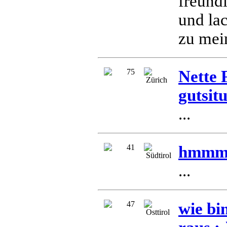
freund
und lac
zu mein
75
Nette 
Zürich
gutsit
...
41
hmmm..
Südtirol
...
47
wie bin 
Osttirol