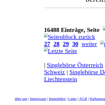
16488 Einträge, Seite
27
28
29
30
weiter
|
Singlebörse Österreich
Schweiz
|
Singlebörse D
Liechtenstein
über uns
|
Impressum
|
Immobilien
|
Links
|
AGB
|
Haftungsa