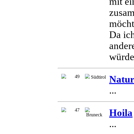
mit ei
zusam
möcht
Da ic
ander
würde 
49
Natu
Südtirol
...
47
Hoila
Bruneck
...