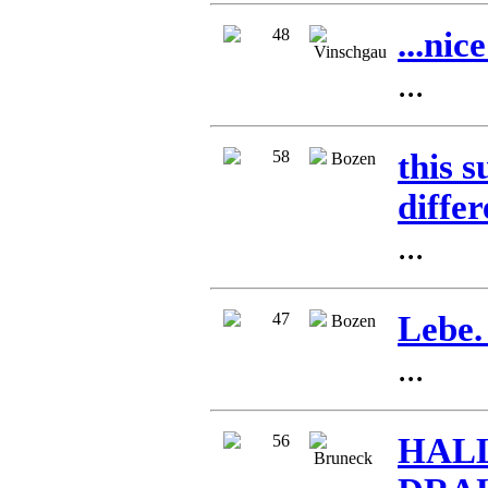
48
...nic
Vinschgau
...
58
this 
Bozen
differ
...
47
Lebe.
Bozen
...
56
HAL
Bruneck