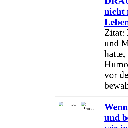
DRAU
nicht
Leben
Zitat
und M
hatte,
Humor
vor d
bewahr
31
Wenn 
Bruneck
und b
wie i