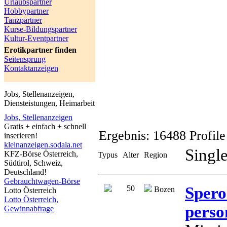
Urlaubspartner
Hobbypartner
Tanzpartner
Kurse-Bildungspartner
Kultur-Eventpartner
Erotikpartner finden
Seitensprung
Kontaktanzeigen
Jobs, Stellenanzeigen,
Diensteistungen, Heimarbeit
Jobs, Stellenanzeigen
Gratis + einfach + schnell
Ergebnis:
16488 Profile
inserieren!
kleinanzeigen.sodala.net
Single
KFZ-Börse Österreich,
Typus
Alter
Region
Südtirol, Schweiz,
Deutschland!
Gebrauchtwagen-Börse
50
Spero
Bozen
Lotto Österreich
Lotto Österreich,
perso
Gewinnabfrage