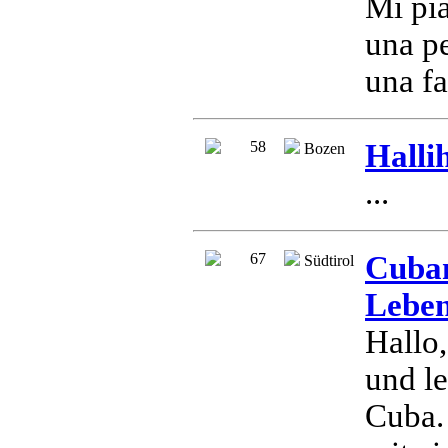
Mi pi
una pe
una fa
58
Halli
Bozen
...
67
Cuban
Südtirol
Leben
Hallo,
und l
Cuba.