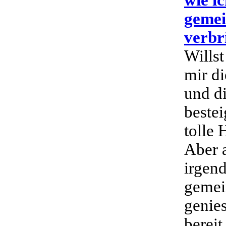
gemei
verbr
Wills
mir d
und d
beste
tolle
Aber 
irgen
gemei
genies
bereit.