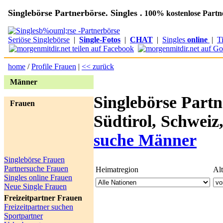
Singlebörse Partnerbörse. Singles .
100% kostenlose Partn
Seriöse Singlebörse
|
Single-Fotos
|
CHAT
|
Singles
online
|
T
home
/
Profile Frauen
|
<< zurück
Männer
Singlebörse Partn
Frauen
Südtirol, Schweiz
suche Männer
Singlebörse Frauen
Partnersuche Frauen
Heimatregion
Al
Singles online Frauen
Neue Single Frauen
Freizeitpartner Frauen
Freizeitpartner suchen
Sportpartner