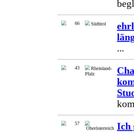
begl
66
ehr
Südtirol
län
...
43
Chao
Rheinland-
Pfalz
kom
Stu
komm
57
Ich
Oberösterreich