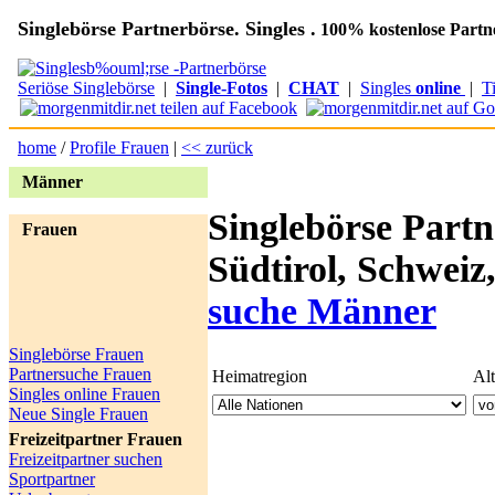
Singlebörse Partnerbörse. Singles .
100% kostenlose Partn
Seriöse Singlebörse
|
Single-Fotos
|
CHAT
|
Singles
online
|
T
home
/
Profile Frauen
|
<< zurück
Männer
Singlebörse Partn
Frauen
Südtirol, Schweiz
suche Männer
Singlebörse Frauen
Partnersuche Frauen
Heimatregion
Al
Singles online Frauen
Neue Single Frauen
Freizeitpartner Frauen
Freizeitpartner suchen
Sportpartner