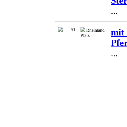
Ste
...
51
mit
Rheinland-
Pfalz
Pfe
...