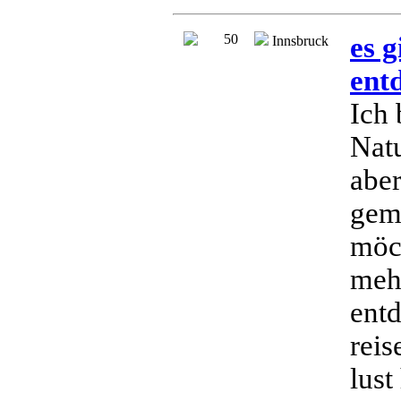
50
es g
Innsbruck
ent
Ich 
Natu
abe
gemü
möch
meh
entd
rei
lust