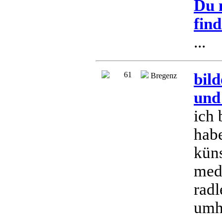
Du 
find
...
61
bil
Bregenz
und
ich 
habe
küns
medi
radl
umhe