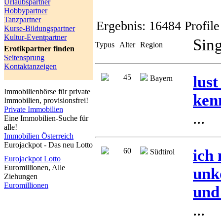
Urlaubspartner
Hobbypartner
Tanzpartner
Ergebnis:
16484 Profile
Kurse-Bildungspartner
Kultur-Eventpartner
Sing
Typus
Alter
Region
Erotikpartner finden
Seitensprung
Kontaktanzeigen
45
lust
Bayern
Immobilienbörse für private
ken
Immobilien, provisionsfrei!
Private Immobilien
...
Eine Immobilien-Suche für
alle!
Immobilien Österreich
Eurojackpot - Das neu Lotto
60
ich
Südtirol
Eurojackpot Lotto
Euromillionen, Alle
unk
Ziehungen
Euromillionen
und
...