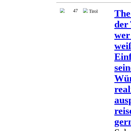
47
The 
Tirol
der 
wer
wei
Ein
sein
Wün
rea
aus
reis
ger