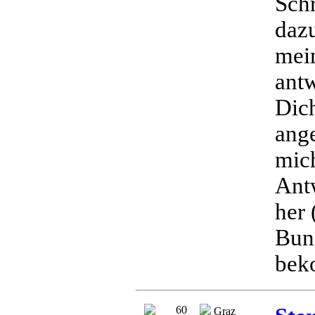
Schr
dazu
mein
antw
Dich
ang
mic
Ant
her 
Bun
bek
60
Graz